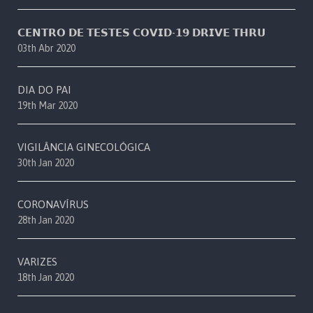
𝗖𝗘𝗡𝗧𝗥𝗢 𝗗𝗘 𝗧𝗘𝗦𝗧𝗘𝗦 𝗖𝗢𝗩𝗜𝗗-𝟭𝟵 𝗗𝗥𝗜𝗩𝗘 𝗧𝗛𝗥𝗨
03th Abr 2020
DIA DO PAI
19th Mar 2020
VIGILÂNCIA GINECOLÓGICA
30th Jan 2020
CORONAVÍRUS
28th Jan 2020
VARIZES
18th Jan 2020