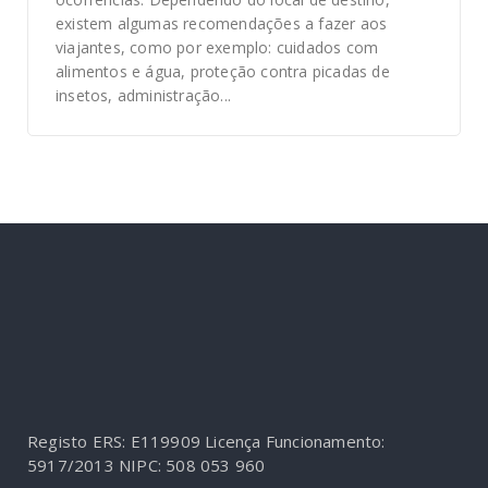
existem algumas recomendações a fazer aos
viajantes, como por exemplo: cuidados com
alimentos e água, proteção contra picadas de
insetos, administração...
Registo ERS: E119909
Licença Funcionamento:
5917/2013
NIPC: 508 053 960