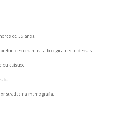
ores de 35 anos.
sobretudo em mamas radiologicamente densas.
 ou quístico.
afia.
emonstradas na mamografia.