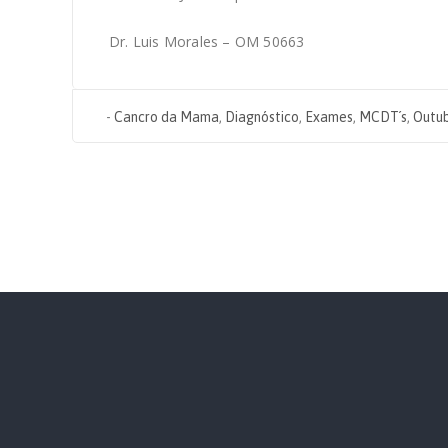
Dr. Luis Morales – OM 50663
-
Cancro da Mama
,
Diagnóstico
,
Exames
,
MCDT´s
,
Outu