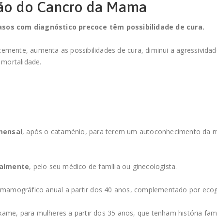
ção do Cancro da Mama
os com diagnóstico precoce têm possibilidade de cura.
emente, aumenta as possibilidades de cura, diminui a agressivida
 mortalidade.
mensal
, após o cataménio, para terem um autoconhecimento da m
ualmente
, pelo seu médico de família ou ginecologista.
o mamográfico anual a partir dos 40 anos, complementado por eco
ame, para mulheres a partir dos 35 anos, que tenham história fami