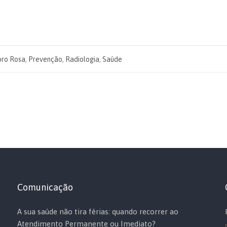
bro Rosa
,
Prevenção
,
Radiologia
,
Saúde
Comunicação
A sua saúde não tira férias: quando recorrer ao
Atendimento Permanente ou Imediato?