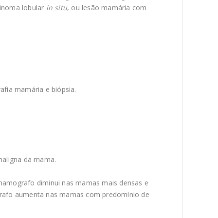
cinoma lobular
in situ
, ou lesão mamária com
afia mamária e biópsia.
 maligna da mama.
do mamografo diminui nas mamas mais densas e
ografo aumenta nas mamas com predomínio de