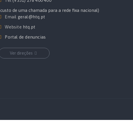
Tel
(+351) 278 400 400
(custo de uma chamada para a rede fixa nacional)
Email
geral@htq.pt
Website
htq.pt
Portal de denuncias
Ver direções