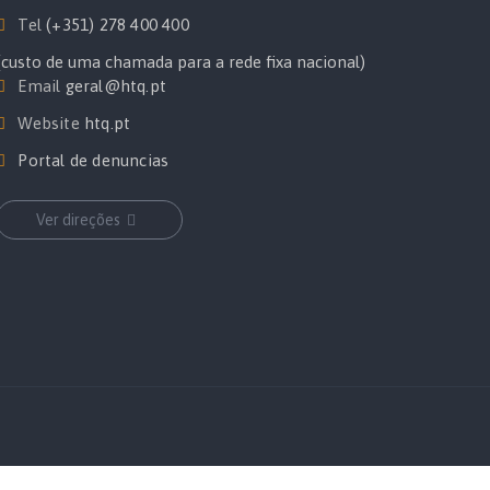
Tel
(+351) 278 400 400
(custo de uma chamada para a rede fixa nacional)
Email
geral@htq.pt
Website
htq.pt
Portal de denuncias
Ver direções