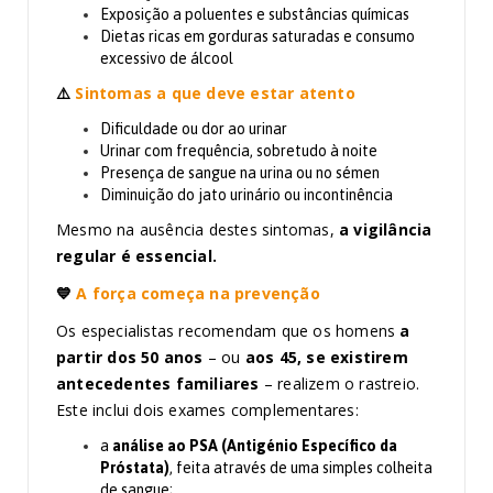
Exposição a poluentes e substâncias químicas
Dietas ricas em gorduras saturadas e consumo
excessivo de álcool
⚠️
Sintomas a que deve estar atento
Dificuldade ou dor ao urinar
Urinar com frequência, sobretudo à noite
Presença de sangue na urina ou no sémen
Diminuição do jato urinário ou incontinência
Mesmo na ausência destes sintomas,
a vigilância
regular é essencial.
💙
A força começa na prevenção
Os especialistas recomendam que os homens
a
partir dos 50 anos
– ou
aos 45, se existirem
antecedentes familiares
– realizem o rastreio.
Este inclui dois exames complementares:
a
análise ao PSA (Antigénio Específico da
Próstata)
, feita através de uma simples colheita
de sangue;