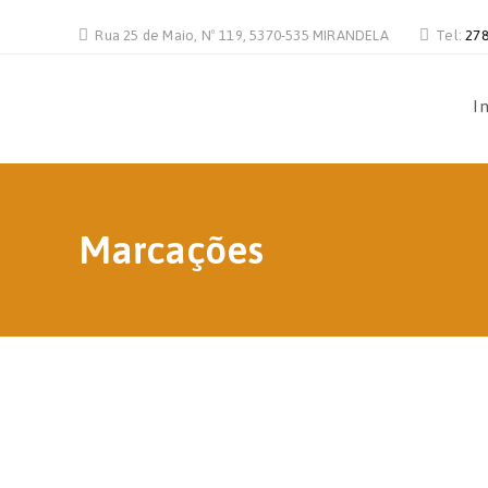
Rua 25 de Maio, Nº 119, 5370-535 MIRANDELA
Tel:
278
In
Marcações