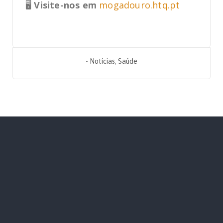
🖥️
Visite-nos em
mogadouro.htq.pt
-
Notícias
,
Saúde