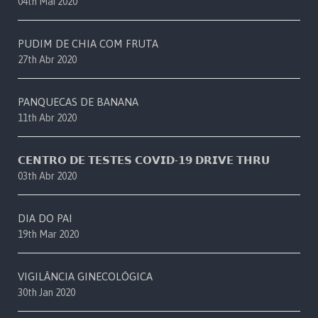
04th Mai 2020
PUDIM DE CHIA COM FRUTA
27th Abr 2020
PANQUECAS DE BANANA
11th Abr 2020
𝗖𝗘𝗡𝗧𝗥𝗢 𝗗𝗘 𝗧𝗘𝗦𝗧𝗘𝗦 𝗖𝗢𝗩𝗜𝗗-𝟭𝟵 𝗗𝗥𝗜𝗩𝗘 𝗧𝗛𝗥𝗨
03th Abr 2020
DIA DO PAI
19th Mar 2020
VIGILÂNCIA GINECOLÓGICA
30th Jan 2020