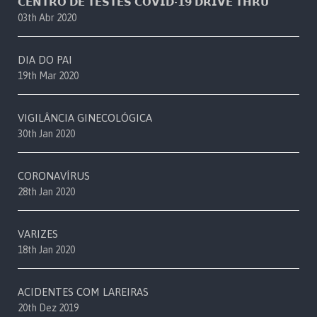
𝗖𝗘𝗡𝗧𝗥𝗢 𝗗𝗘 𝗧𝗘𝗦𝗧𝗘𝗦 𝗖𝗢𝗩𝗜𝗗-𝟭𝟵 𝗗𝗥𝗜𝗩𝗘 𝗧𝗛𝗥𝗨
03th Abr 2020
DIA DO PAI
19th Mar 2020
VIGILÂNCIA GINECOLÓGICA
30th Jan 2020
CORONAVÍRUS
28th Jan 2020
VARIZES
18th Jan 2020
ACIDENTES COM LAREIRAS
20th Dez 2019