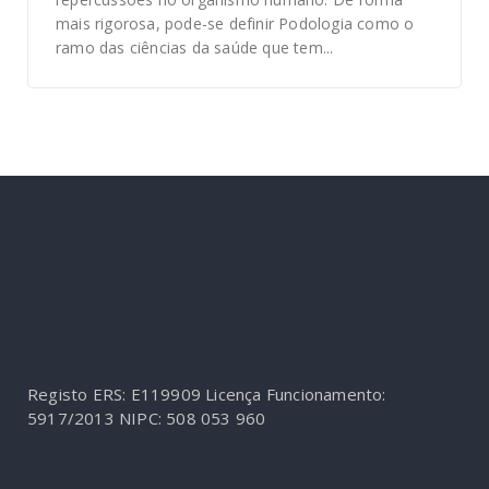
mais rigorosa, pode-se definir Podologia como o
ramo das ciências da saúde que tem...
Registo ERS: E119909
Licença Funcionamento:
5917/2013
NIPC: 508 053 960