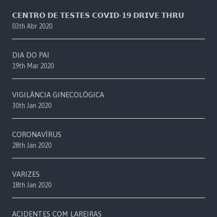
𝗖𝗘𝗡𝗧𝗥𝗢 𝗗𝗘 𝗧𝗘𝗦𝗧𝗘𝗦 𝗖𝗢𝗩𝗜𝗗-𝟭𝟵 𝗗𝗥𝗜𝗩𝗘 𝗧𝗛𝗥𝗨
03th Abr 2020
DIA DO PAI
19th Mar 2020
VIGILÂNCIA GINECOLÓGICA
30th Jan 2020
CORONAVÍRUS
28th Jan 2020
VARIZES
18th Jan 2020
ACIDENTES COM LAREIRAS