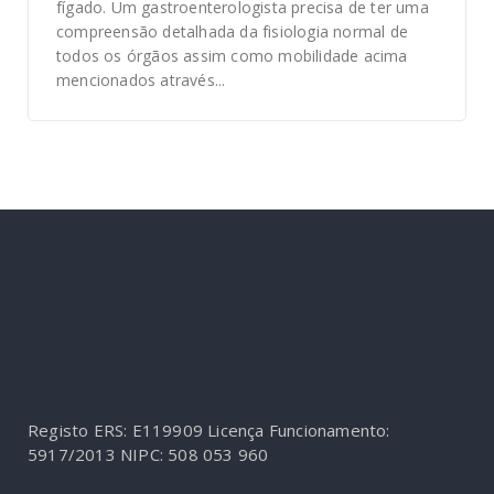
fígado. Um gastroenterologista precisa de ter uma
compreensão detalhada da fisiologia normal de
todos os órgãos assim como mobilidade acima
mencionados através...
Registo ERS: E119909
Licença Funcionamento:
5917/2013
NIPC: 508 053 960