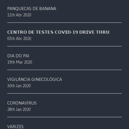
PANQUECAS DE BANANA
11th Abr 2020
𝗖𝗘𝗡𝗧𝗥𝗢 𝗗𝗘 𝗧𝗘𝗦𝗧𝗘𝗦 𝗖𝗢𝗩𝗜𝗗-𝟭𝟵 𝗗𝗥𝗜𝗩𝗘 𝗧𝗛𝗥𝗨
03th Abr 2020
DIA DO PAI
19th Mar 2020
VIGILÂNCIA GINECOLÓGICA
30th Jan 2020
CORONAVÍRUS
28th Jan 2020
VARIZES