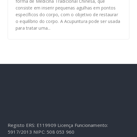
forma de Medicina Tradicional Chinesa, que
consiste em inserir pequenas agulhas em pontos
específicos do corpo, com o objetivo de restaurar
o equilíbrio do corpo. A Acupuntura pode ser usada
para tratar uma...
Registo ERS: E119909
Licença Funcionamento:
5917/2013
NIPC: 508 053 960