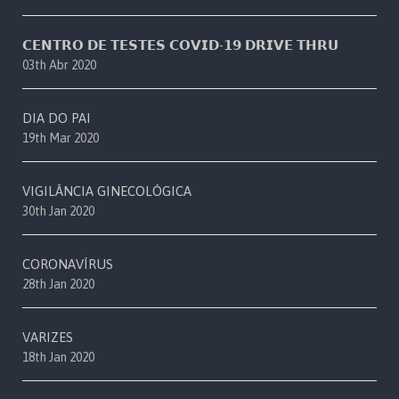
𝗖𝗘𝗡𝗧𝗥𝗢 𝗗𝗘 𝗧𝗘𝗦𝗧𝗘𝗦 𝗖𝗢𝗩𝗜𝗗-𝟭𝟵 𝗗𝗥𝗜𝗩𝗘 𝗧𝗛𝗥𝗨
03th Abr 2020
DIA DO PAI
19th Mar 2020
VIGILÂNCIA GINECOLÓGICA
30th Jan 2020
CORONAVÍRUS
28th Jan 2020
VARIZES
18th Jan 2020