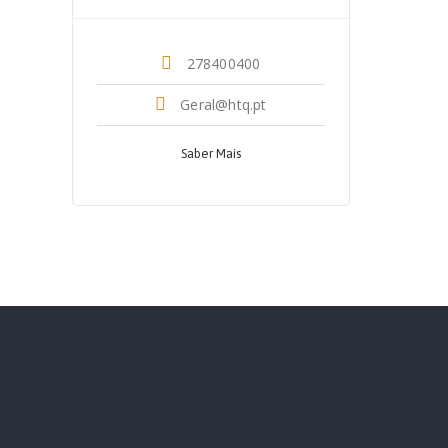
278400400
Geral@htq.pt
Saber Mais