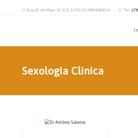
Rua 25 de Maio, Nº 119, 5370-535 MIRANDELA
Tel:
278
In
Sexologia Clínica
Dr. António Américo Salema
Sexologia Clínica