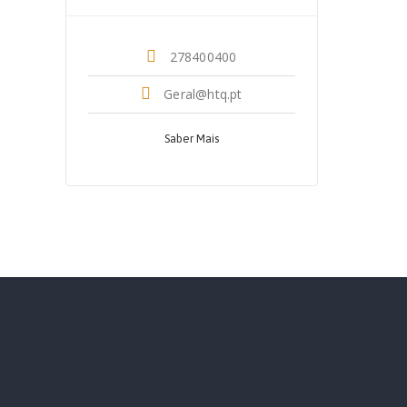
278400400
Geral@htq.pt
Saber Mais