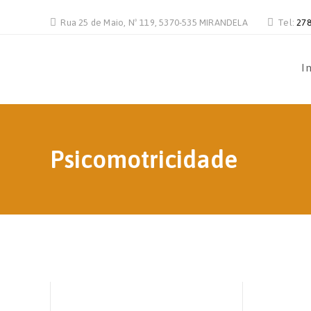
Rua 25 de Maio, Nº 119, 5370-535 MIRANDELA
Tel:
278
In
Psicomotricidade
Dr. Ana Rita Bodas
Psicomotricidade