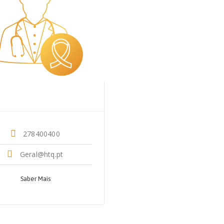
Dr. Marta Pina
Oncologia
278400400
Geral@htq.pt
Saber Mais