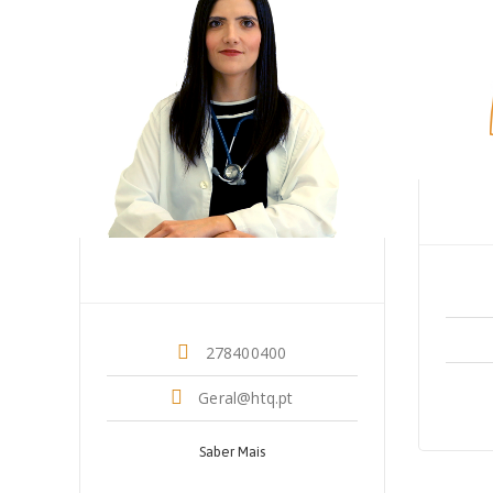
Dr. Joana Monteiro
Oncologia
278400400
Geral@htq.pt
Saber Mais