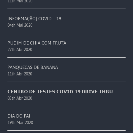
11th Mai 2020
INFORMAÇÃO| COVID – 19
04th Mai 2020
PUDIM DE CHIA COM FRUTA
27th Abr 2020
PANQUECAS DE BANANA
11th Abr 2020
𝗖𝗘𝗡𝗧𝗥𝗢 𝗗𝗘 𝗧𝗘𝗦𝗧𝗘𝗦 𝗖𝗢𝗩𝗜𝗗-𝟭𝟵 𝗗𝗥𝗜𝗩𝗘 𝗧𝗛𝗥𝗨
03th Abr 2020
DIA DO PAI
19th Mar 2020