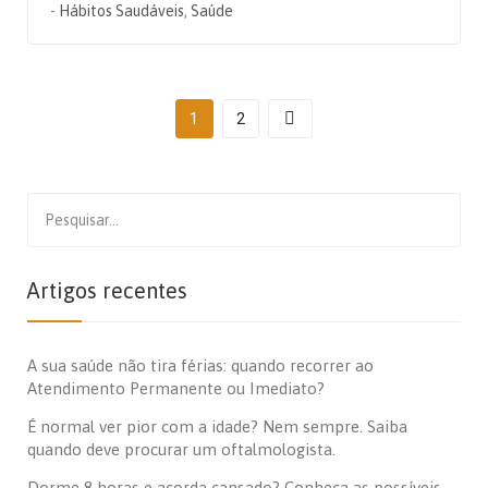
-
Hábitos Saudáveis
,
Saúde
1
2
Search
for:
Artigos recentes
A sua saúde não tira férias: quando recorrer ao
Atendimento Permanente ou Imediato?
É normal ver pior com a idade? Nem sempre. Saiba
quando deve procurar um oftalmologista.
Dorme 8 horas e acorda cansado? Conheça as possíveis