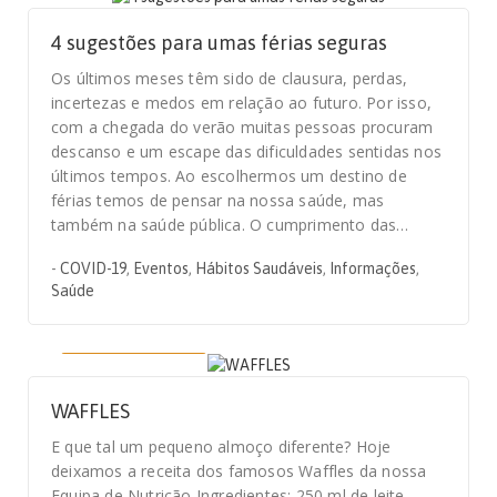
4 sugestões para umas férias seguras
Os últimos meses têm sido de clausura, perdas,
incertezas e medos em relação ao futuro. Por isso,
com a chegada do verão muitas pessoas procuram
descanso e um escape das dificuldades sentidas nos
últimos tempos. Ao escolhermos um destino de
férias temos de pensar na nossa saúde, mas
também na saúde pública. O cumprimento das…
-
COVID-19
,
Eventos
,
Hábitos Saudáveis
,
Informações
,
Saúde
30 DE MAIO, 2020
WAFFLES
E que tal um pequeno almoço diferente? Hoje
deixamos a receita dos famosos Waffles da nossa
Equipa de Nutrição Ingredientes: 250 ml de leite