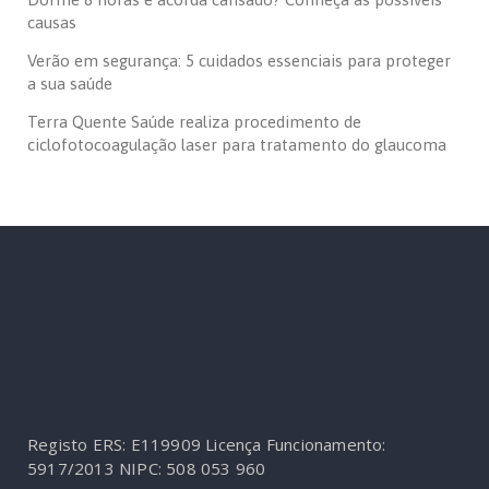
causas
Verão em segurança: 5 cuidados essenciais para proteger
a sua saúde
Terra Quente Saúde realiza procedimento de
ciclofotocoagulação laser para tratamento do glaucoma
Registo ERS: E119909
Licença Funcionamento:
5917/2013
NIPC: 508 053 960