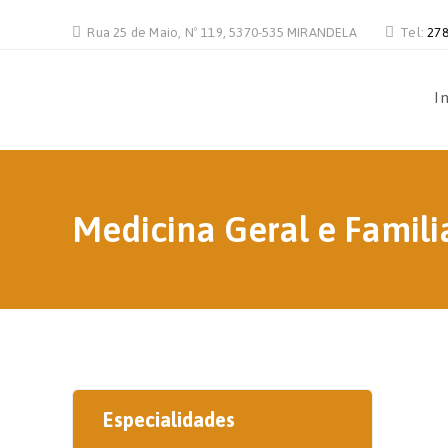
Rua 25 de Maio, Nº 119, 5370-535 MIRANDELA
Tel:
278
In
Medicina Geral e Famili
Especialidades