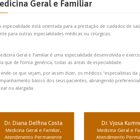
edicina Geral e Familiar
a especialidade está orientada para a prestação de cuidados de s
nte para outras especialidades médicas ou cirúrgicas.
edicina Geral e Familiar é uma especialidade desenvolvida e exer
da que de forma genérica, todas as áreas de especialidade.
tende-se que sejam, por assim dizer, os médicos “especialistas d
mpanhamento básico dos seus pacientes, abrangendo preferencia
lear ou alargada.
Dr. Diana Delfina Costa
Dr. Vjosa Kumn
Medicina Geral e Familiar,
Medicina Geral e Fam
Atendimento Permanente
Atendimento Perm