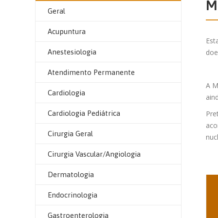
M
Geral
Acupuntura
Est
Anestesiologia
doe
Atendimento Permanente
A M
Cardiologia
ain
Cardiologia Pediátrica
Pre
aco
Cirurgia Geral
nuc
Cirurgia Vascular/Angiologia
Dermatologia
Endocrinologia
Gastroenterologia