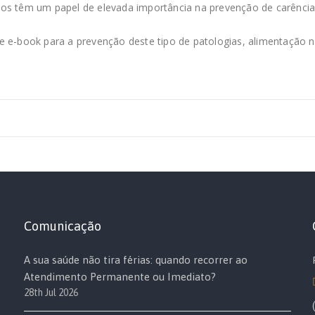
tos têm um papel de elevada importância na prevenção de carênci
e e-book para a prevenção deste tipo de patologias, alimentação
Comunicação
A sua saúde não tira férias: quando recorrer ao
Atendimento Permanente ou Imediato?
28th Jul 2026