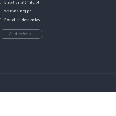
Email
geral@htq.pt
Website
htq.pt
Portal de denuncias
Ver direções