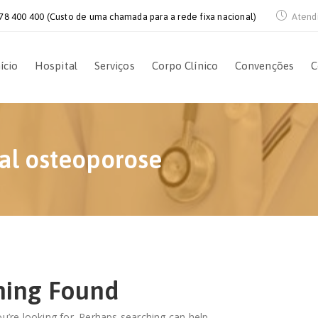
78 400 400 (Custo de uma chamada para a rede fixa nacional)
Atend
ício
Hospital
Serviços
Corpo Clínico
Convenções
C
al osteoporose
hing Found
u’re looking for. Perhaps searching can help.