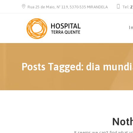
Rua 25 de Maio, Nº 119, 5370-535 MIRANDELA
Tel:
2
In
Posts Tagged: dia mundi
Not
It seems we can’t find what yo