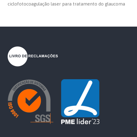
ciclofotocoagulação laser para tratamento do glaucoma