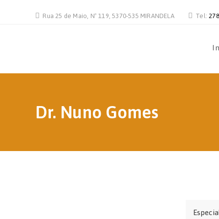
Rua 25 de Maio, Nº 119, 5370-535 MIRANDELA
Tel:
278
In
Dr. Nuno Gomes
Especia