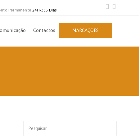
ento Permanente
24H/365 Dias
omunicação
Contactos
MARCAÇÕES
Search
for: