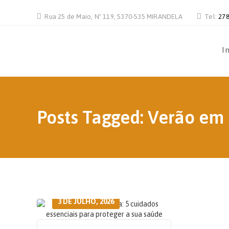
Rua 25 de Maio, Nº 119, 5370-535 MIRANDELA
Tel:
278
In
Posts Tagged: Verão em
3 DE JULHO, 2026