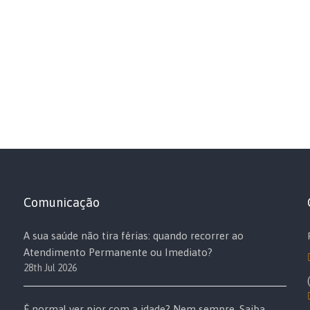
Comunicação
A sua saúde não tira férias: quando recorrer ao
Atendimento Permanente ou Imediato?
28th Jul 2026
É normal ver pior com a idade? Nem sempre. Saiba