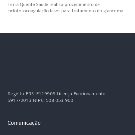
Terra Quente Saúde realiza procedimento de
ciclofotocoagulação laser para tratamento do glaucoma
Registo ERS: E119909
Licença Funcionamento:
5917/2013
NIPC: 508 053 960
Comunicação