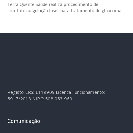
Terra Quente Saúde realiza procedimento de
ciclofotocoagulação laser para tratamento do glaucoma
Registo ERS: E119909
Licença Funcionamento:
5917/2013
NIPC: 508 053 960
Comunicação