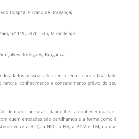
ado Hospital Privado de Bragança;
io, n.º 119, 5370- 535, Mirandela; e
Gonçalves Rodrigues, Bragança.
 dos dados pessoais dos seus utentes com a finalidade
m o natural conhecimento e consentimento prévio do seu
cção de dados pessoais, dando-lhes a conhecer quais os
, com quem entidades são partilhamos e a forma como é
xistente entre a HTQ, a HPC, a HB, a BCM e TM, no que