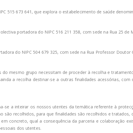
IPC 515 673 641, que explora o estabelecimento de saúde denomin
colectiva portadora do NIPC 516 211 358, com sede na Rua 25 de Ma
portadora do NIPC 504 679 325, com sede na Rua Professor Doutor 
 do mesmo grupo necessitam de proceder à recolha e tratamento
ainda a recolha destinar-se a outras finalidades acessórias, co
ina-se a inteirar os nossos utentes da temática referente à prote
o são recolhidos, para que finalidades são recolhidos e tratados
er, em concreto, qual a consequência da parceria e colaboração e
pessoais dos utentes.