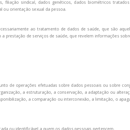
icas, filiação sindical, dados genéticos, dados biométricos trata
al ou orientação sexual da pessoa.
necessariamente ao tratamento de dados de saúde, que são aque
ndo a prestação de serviços de saúde, que revelem informações sob
nto de operações efetuadas sobre dados pessoais ou sobre con
ganização, a estruturação, a conservação, a adaptação ou alteraçã
sponibilização, a comparação ou interconexão, a limitação, o apa
ficada ou identificável a quem os dados pessoais pertencem.