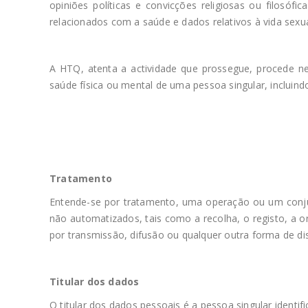
opiniões políticas e convicções religiosas ou filosóf
relacionados com a saúde e dados relativos à vida sexu
A HTQ, atenta a actividade que prossegue, procede 
saúde física ou mental de uma pessoa singular, inclui
Tratamento
Entende-se por tratamento, uma operação ou um conju
não automatizados, tais como a recolha, o registo, a or
por transmissão, difusão ou qualquer outra forma de di
Titular dos dados
O titular dos dados pessoais é a pessoa singular identi