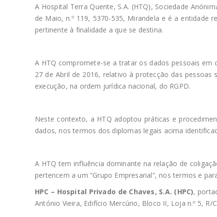
A Hospital Terra Quente, S.A. (HTQ), Sociedade Anóni
de Maio, n.º 119, 5370-535, Mirandela e é a entidade 
pertinente à finalidade a que se destina.
A HTQ compromete-se a tratar os dados pessoais em 
27 de Abril de 2016, relativo à protecção das pessoas
execução, na ordem jurídica nacional, do RGPD.
Neste contexto, a HTQ adoptou práticas e procediment
dados, nos termos dos diplomas legais acima identifica
A HTQ tem influência dominante na relação de coligaçã
pertencem a um “Grupo Empresarial”, nos termos e par
HPC – Hospital Privado de Chaves, S.A. (HPC)
, port
António Vieira, Edifício Mercúrio, Bloco II, Loja n.º 5, 