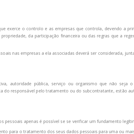
e exerce o controlo e as empresas que controla, devendo a prim
ropriedade, da participação financeira ou das regras que a regem
oais nas empresas a ela associadas deverá ser considerada, jun
tiva, autoridade pública, serviço ou organismo que não seja o
ta do responsável pelo tratamento ou do subcontratante, estão aut
dados pessoais apenas é possível se se verificar um fundamento le
mento para o tratamento dos seus dados pessoais para uma ou mais 