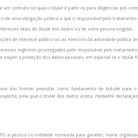
um contrato no qual o titular é parte ou para diligências pré-contr
o de uma obrigação jurídica a que o responsável pelo tratamento e
teresses vitais do titular dos dados ou de outra pessoa singular;
nções de interesse público ou ao exercício da autoridade pública d
nteresses legítimos prosseguidos pelo responsável pelo tratamento
ue exijam a proteção dos dados pessoais, em especial se o titular f
 uma das formas previstas como fundamento de licitude para 
 explícita, pela qual o titular dos dados aceita, mediante declaraç
PO a pessoa ou entidade nomeada para garantir, numa organiza