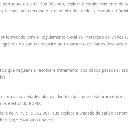
ma portadora do NIPC 508 053 960, explora o estabelecimento de s
responsável pela recolha e tratamento dos dados pessoais no âmbit
conformidade com o Regulamento Geral de Protecção de Dados (E
 singulares no que diz respeito ao tratamento de dados pessoais e
os que regulam a recolha e tratamento dos dados pessoais, assi
dos.
o com as sociedades abaixo identificadas, que colaboram entre si
a os efeitos do RGPD:
adora do NIPC 515 352 381, que explora a unidade de saúde denomi
R/Chão Esq.º, 5400-086 Chaves;