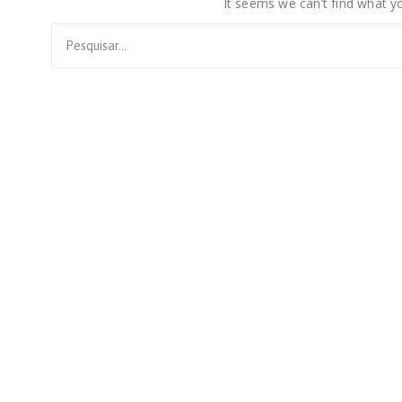
It seems we can’t find what yo
Search
for: