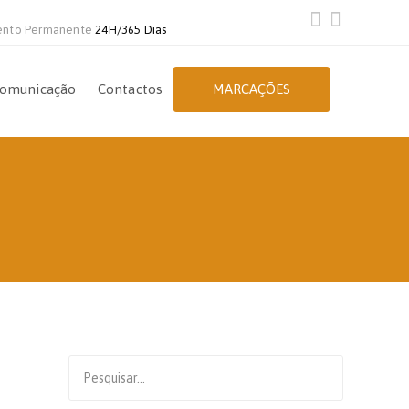
ento Permanente
24H/365 Dias
omunicação
Contactos
MARCAÇÕES
Search
for: