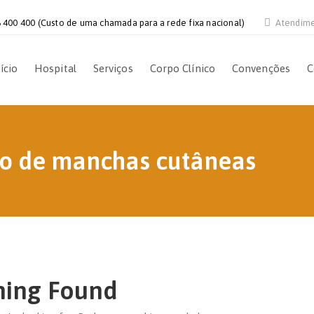
 400 400 (Custo de uma chamada para a rede fixa nacional)
Atendim
ício
Hospital
Serviços
Corpo Clínico
Convenções
C
to de manchas cutâneas
hing Found