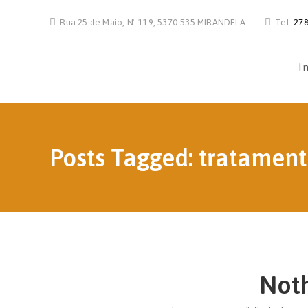
Rua 25 de Maio, Nº 119, 5370-535 MIRANDELA
Tel:
278
In
Posts Tagged: tratamen
Not