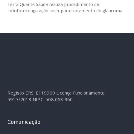
Terra Quente Saúde realiza procedimento de
ciclofotocoagulação laser para tratamento do glaucoma
Registo ERS: E119909
Licença Funcionamento:
5917/2013
NIPC: 508 053 960
Comunicação