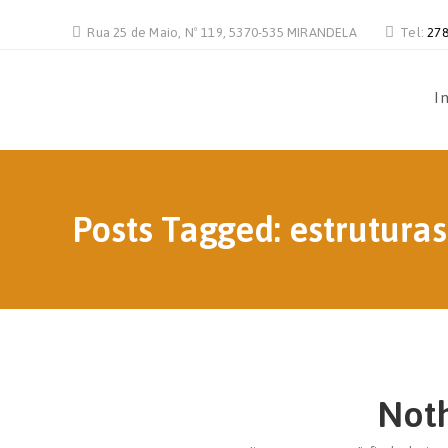
Rua 25 de Maio, Nº 119, 5370-535 MIRANDELA
Tel:
278
In
Posts Tagged: estrutura
Not