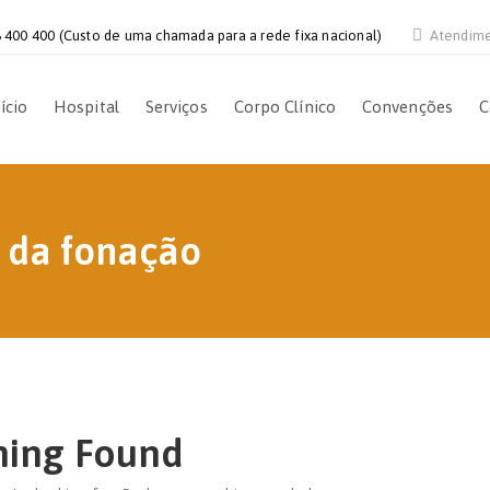
 400 400 (Custo de uma chamada para a rede fixa nacional)
Atendim
ício
Hospital
Serviços
Corpo Clínico
Convenções
C
s da fonação
hing Found