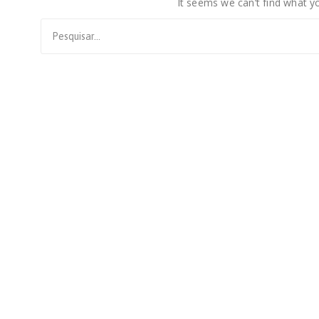
It seems we can’t find what yo
Search
for: