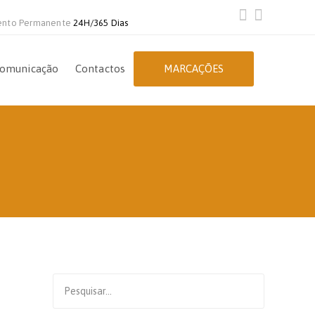
ento Permanente
24H/365 Dias
omunicação
Contactos
MARCAÇÕES
Search
for: