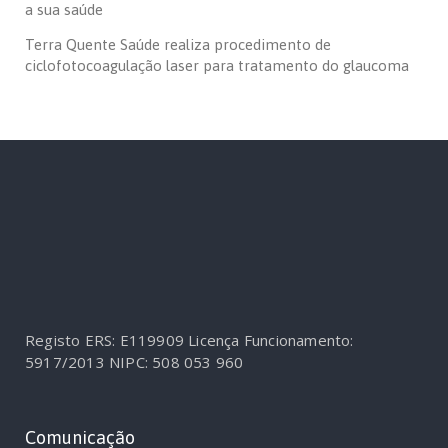
a sua saúde
Terra Quente Saúde realiza procedimento de
ciclofotocoagulação laser para tratamento do glaucoma
Registo ERS: E119909
Licença Funcionamento:
5917/2013
NIPC: 508 053 960
Comunicação