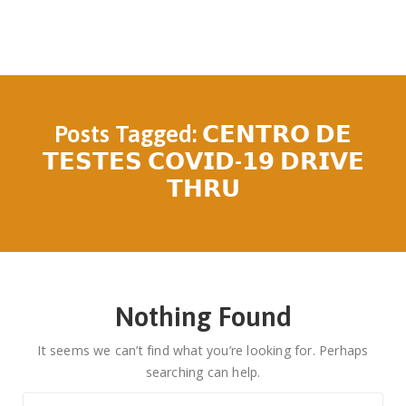
Posts Tagged: 𝗖𝗘𝗡𝗧𝗥𝗢 𝗗𝗘
𝗧𝗘𝗦𝗧𝗘𝗦 𝗖𝗢𝗩𝗜𝗗-𝟭𝟵 𝗗𝗥𝗜𝗩𝗘
𝗧𝗛𝗥𝗨
Nothing Found
It seems we can’t find what you’re looking for. Perhaps
searching can help.
Search