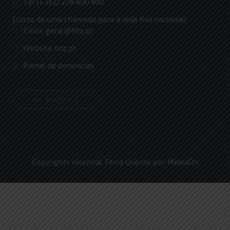
Tel
(+351) 278 400 400
(custo de uma chamada para a rede fixa nacional)
Email
geral@htq.pt
Website
htq.pt
Portal de denuncias
Ver direções
Copyrights Hospital Terra Quente por
MediaOn