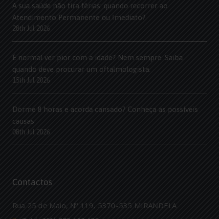
A sua saúde não tira férias: quando recorrer ao
Atendimento Permanente ou Imediato?
28th Jul 2026
É normal ver pior com a idade? Nem sempre. Saiba
quando deve procurar um oftalmologista.
15th Jul 2026
Dorme 8 horas e acorda cansado? Conheça as possíveis
causas
08th Jul 2026
Contactos
Rua 25 de Maio, Nº 119, 5370-535 MIRANDELA