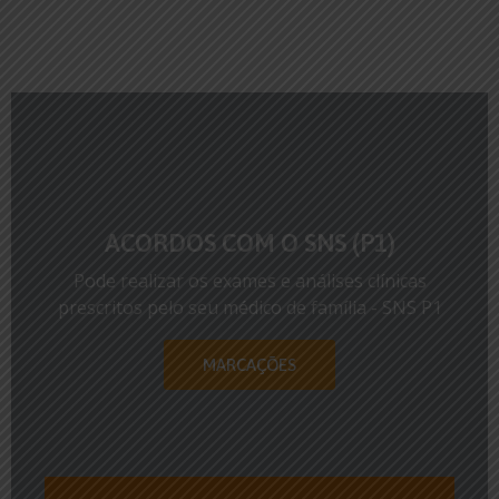
ACORDOS COM O SNS (P1)
Pode realizar os exames e análises clínicas
prescritos pelo seu médico de família - SNS P1
MARCAÇÕES