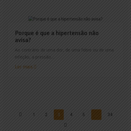
17 DE MAIO, 2026
Porque é que a hipertensão não
avisa?
Ao contrário de uma dor, de uma febre ou de uma
infeção, a pressão…
Ler mais
1
2
3
4
5
…
34