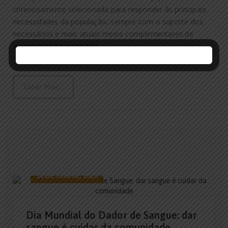
criteriosamente selecionada para responder às principais
necessidades da população, sempre com o suporte dos
necessários e mais atuais meios complementares de
diagnóstico e terapêutica.
Saber Mais...
14 DE JUNHO, 2026
Dia Mundial do Dador de Sangue: dar
sangue é cuidar da comunidade