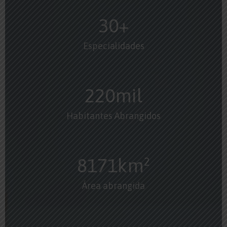
30
+
Especialidades
220
mil
Habitantes Abrangidos
8171
km²
Área abrangida