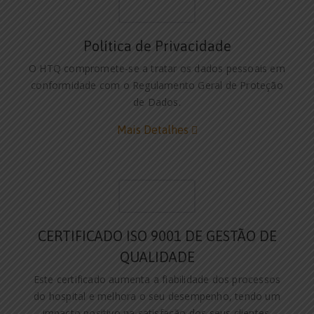
Política de Privacidade
O HTQ compromete-se a tratar os dados pessoais em
conformidade com o Regulamento Geral de Proteção
de Dados.
Mais Detalhes
CERTIFICADO ISO 9001 DE GESTÃO DE
QUALIDADE
Este certificado aumenta a fiabilidade dos processos
do hospital e melhora o seu desempenho, tendo um
impacto positivo na satisfação dos seus clientes.