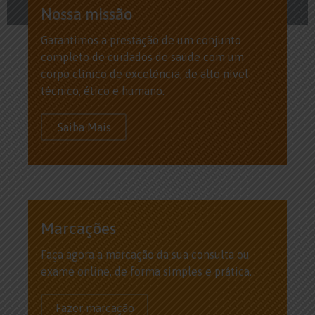
Nossa missão
Garantimos a prestação de um conjunto
completo de cuidados de saúde com um
corpo clínico de excelência, de alto nível
técnico, ético e humano.
Saiba Mais
Marcações
Faça agora a marcação da sua consulta ou
exame online, de forma simples e prática.
Fazer marcação