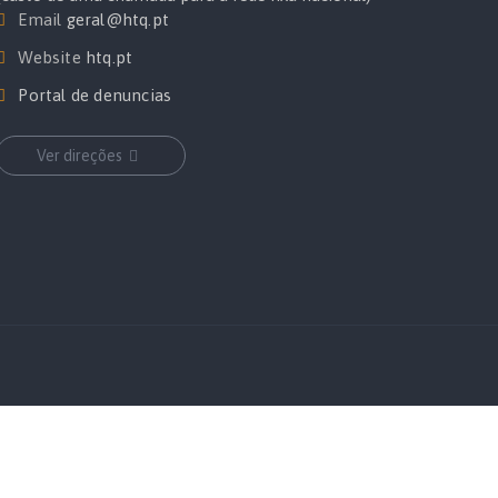
Email
geral@htq.pt
Website
htq.pt
Portal de denuncias
Ver direções