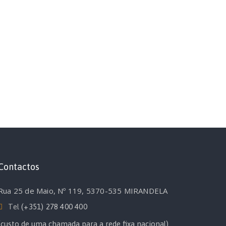
Contactos
Rua 25 de Maio, Nº 119, 5370-535 MIRANDELA
Tel
(+351) 278 400 400
(custo de uma chamada para a rede fixa nacional)