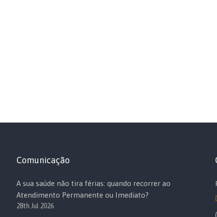
Comunicação
A sua saúde não tira férias: quando recorrer ao
Atendimento Permanente ou Imediato?
28th Jul 2026