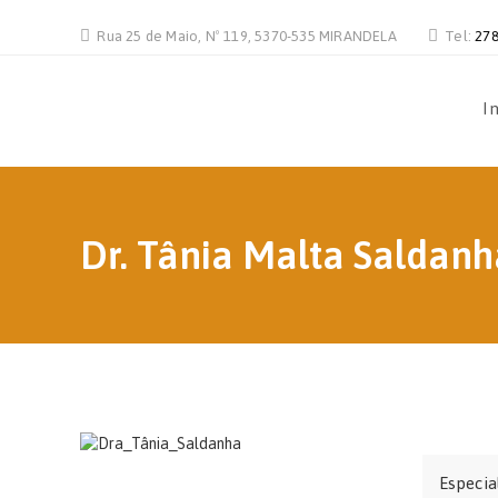
Rua 25 de Maio, Nº 119, 5370-535 MIRANDELA
Tel:
278
In
Dr. Tânia Malta Saldanh
Especia