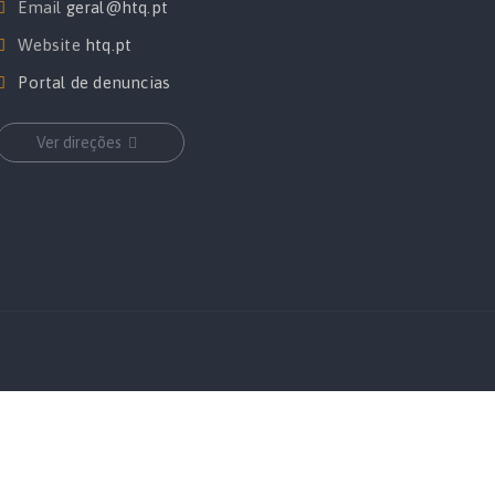
Email
geral@htq.pt
Website
htq.pt
Portal de denuncias
Ver direções