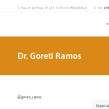
Rua 25 de Maio, Nº 119, 5370-535 MIRANDELA
Tel:
278
In
Dr. Goreti Ramos
Especia