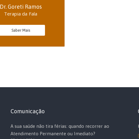
Dr. Goreti Ramos
Terapia da Fala
Saber Mais
Comunicação
A sua saúde não tira férias: quando recorrer ao
Atendimento Permanente ou Imediato?