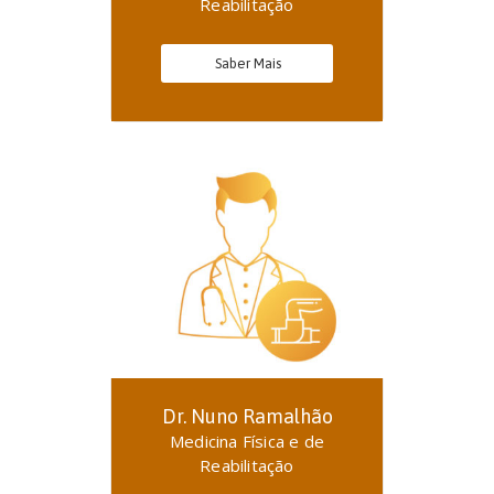
Reabilitação
Saber Mais
Dr. Nuno Ramalhão
Medicina Física e de
Reabilitação