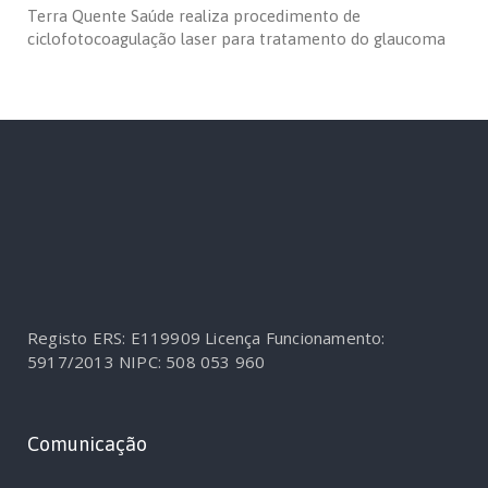
Terra Quente Saúde realiza procedimento de
ciclofotocoagulação laser para tratamento do glaucoma
Registo ERS: E119909
Licença Funcionamento:
5917/2013
NIPC: 508 053 960
Comunicação