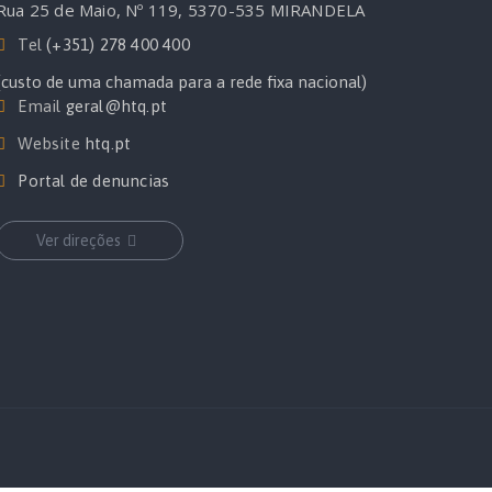
Rua 25 de Maio, Nº 119, 5370-535 MIRANDELA
Tel
(+351) 278 400 400
(custo de uma chamada para a rede fixa nacional)
Email
geral@htq.pt
Website
htq.pt
Portal de denuncias
Ver direções